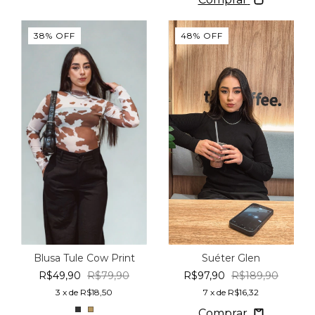
38
%
OFF
48
%
OFF
Blusa Tule Cow Print
Suéter Glen
R$49,90
R$79,90
R$97,90
R$189,90
3
x de
R$18,50
7
x de
R$16,32
Comprar