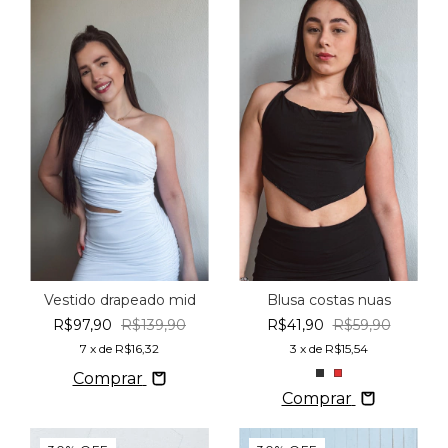
Vestido drapeado mid
Blusa costas nuas
R$97,90
R$139,90
R$41,90
R$59,90
7
x de
R$16,32
3
x de
R$15,54
Comprar
Comprar