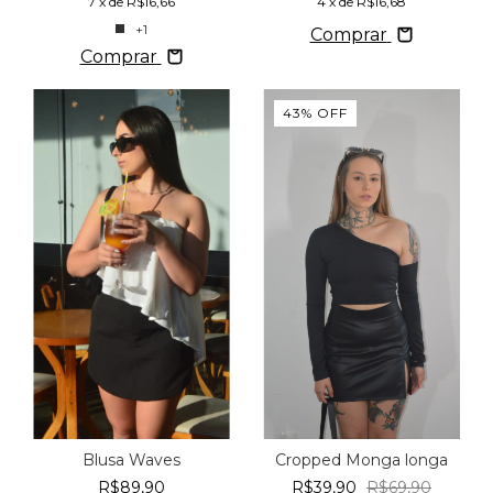
7
x de
R$16,66
4
x de
R$16,68
+1
Comprar
Comprar
43
%
OFF
Blusa Waves
Cropped Monga longa
R$89,90
R$39,90
R$69,90