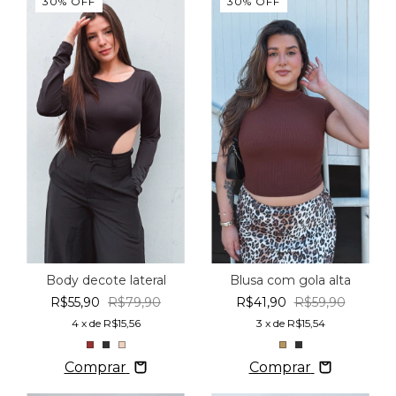
30
%
OFF
30
%
OFF
Body decote lateral
Blusa com gola alta
R$55,90
R$79,90
R$41,90
R$59,90
4
x de
R$15,56
3
x de
R$15,54
Comprar
Comprar