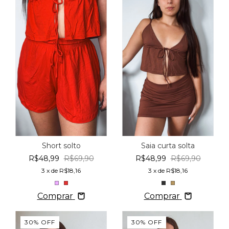
Short solto
Saia curta solta
R$48,99
R$69,90
R$48,99
R$69,90
3
x de
R$18,16
3
x de
R$18,16
Comprar
Comprar
30
%
OFF
30
%
OFF