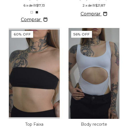
6
x de
R$17,13
2
x de
R$21,87
Comprar
Comprar
60
%
OFF
56
%
OFF
Top Faixa
Body recorte