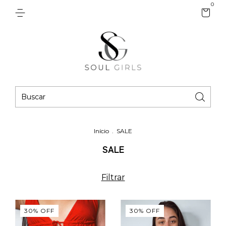
0
Início
.
SALE
SALE
Filtrar
30
%
OFF
30
%
OFF