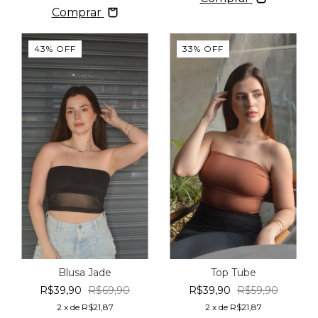
Comprar
43
%
OFF
33
%
OFF
Blusa Jade
Top Tube
R$39,90
R$69,90
R$39,90
R$59,90
2
x de
R$21,87
2
x de
R$21,87