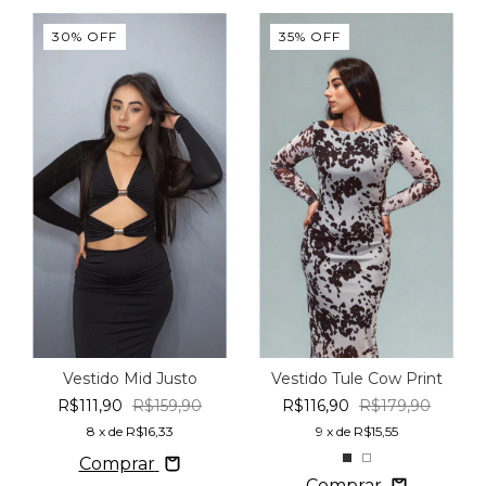
30
%
OFF
35
%
OFF
Vestido Mid Justo
Vestido Tule Cow Print
R$111,90
R$159,90
R$116,90
R$179,90
8
x de
R$16,33
9
x de
R$15,55
Comprar
Comprar