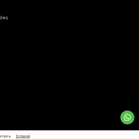
ções
compra.
Entendi