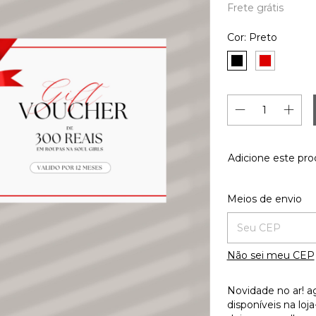
Frete grátis
Cor:
Preto
Adicione este pr
Entregas para o C
Meios de envio
Não sei meu CEP
Novidade no ar! a
disponíveis na lo