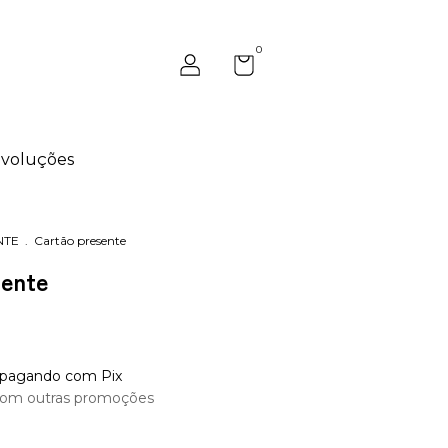
0
evoluções
NTE
.
Cartão presente
sente
pagando com Pix
com outras promoções