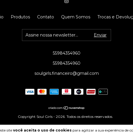
io
Produtos
Contato
Quem Somos
Trocas e Devolu
55984354960
55984354960
soulgirls.financeiro@gmail.com
Copyright Soul Girls - 2026. Todos os direitos reservados.
ste site
você aceita o uso de cookies
para agilizar a sua experiência de 