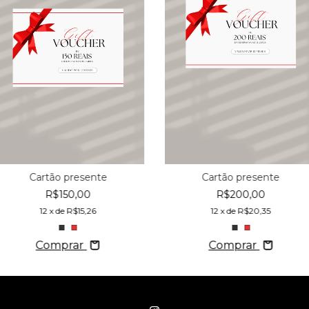
Cartão presente
Cartão presente
R$150,00
R$200,00
12
x de
R$15,26
12
x de
R$20,35
Comprar
Comprar