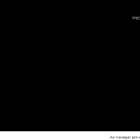
Iníc
Ao navegar por e