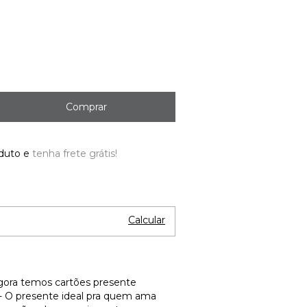
oduto e
tenha frete grátis!
Alterar CEP
EP:
Calcular
gora temos cartões presente
ja- O presente ideal pra quem ama